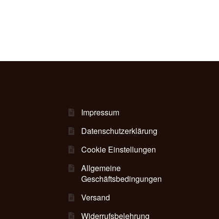
mehrere
Varianten
auf.
Die
Optionen
können
auf
der
Produktseite
gewählt
Impressum
werden
Datenschutzerklärung
Cookie Einstellungen
Allgemeine
Geschäftsbedingungen
Versand
Widerrufsbelehrung