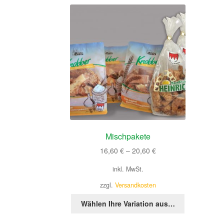
Mischpakete
16,60
€
–
20,60
€
inkl. MwSt.
zzgl.
Versandkosten
Dieses
Wählen Ihre Variation aus…
Produkt
weist