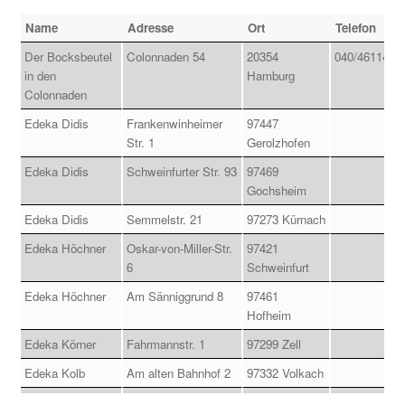
Verkaufstellen
Name
Adresse
Ort
Telefon
Der Bocksbeutel
Colonnaden 54
20354
040/461146
Mein Konto
in den
Hamburg
Colonnaden
Rechtliches
Edeka Didis
Frankenwinheimer
97447
Str. 1
Gerolzhofen
Allgemeine Geschäftsbedingungen
Edeka Didis
Schweinfurter Str. 93
97469
Gochsheim
Cookie Einstellungen
Edeka Didis
Semmelstr. 21
97273 Kürnach
Edeka Höchner
Oskar-von-Miller-Str.
97421
Datenschutzerklärung
6
Schweinfurt
Edeka Höchner
Am Sänniggrund 8
97461
Impressum
Hofheim
Edeka Körner
Fahrmannstr. 1
97299 Zell
Versand
Edeka Kolb
Am alten Bahnhof 2
97332 Volkach
Edeka
Theuerbrünnleinsweg
97422