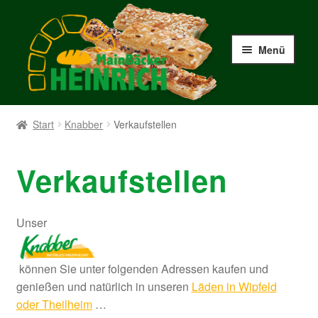
Zur
Zum
Navigation
Inhalt
Menü
springen
springen
Start
Start
Knabber
Verkaufstellen
Anschrift
Verkaufstellen
Echtheit von Bewertungen
Unser
Filialen
Kasse
können Sie unter folgenden Adressen kaufen und
genießen und natürlich in unseren
Läden in Wipfeld
Knabber
oder Theilheim
…