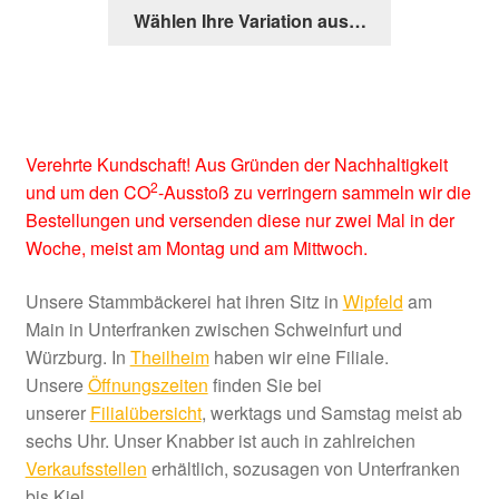
Dieses
Wählen Ihre Variation aus…
Produkt
weist
mehrere
Varianten
auf.
Verehrte Kundschaft! Aus Gründen der Nachhaltigkeit
Die
2
und um den CO
-Ausstoß zu verringern sammeln wir die
Optionen
Bestellungen und versenden diese nur zwei Mal in der
können
Woche, meist am Montag und am Mittwoch.
auf
der
Unsere Stammbäckerei hat ihren Sitz in
Wipfeld
am
Produktseite
Main in Unterfranken zwischen Schweinfurt und
gewählt
Würzburg. In
Theilheim
haben wir eine Filiale.
werden
Unsere
Öffnungszeiten
finden Sie bei
unserer
Filialübersicht
, werktags und Samstag meist ab
sechs Uhr. Unser Knabber ist auch in zahlreichen
Verkaufsstellen
erhältlich, sozusagen von Unterfranken
bis Kiel……