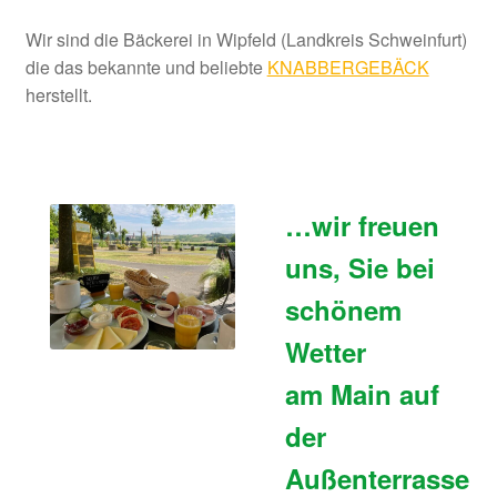
Verkaufstellen
Wir sind die Bäckerei in Wipfeld (Landkreis Schweinfurt)
die das bekannte und beliebte
KNABBERGEBÄCK
Mein Konto
herstellt.
Rechtliches
Allgemeine Geschäftsbedingungen
…wir freuen
uns, Sie bei
Cookie Einstellungen
schönem
Datenschutzerklärung
Wetter
Impressum
am Main auf
der
Versand
Außenterrasse