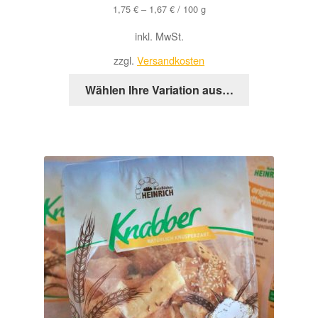
1,75
€
–
1,67
€
/
100
g
inkl. MwSt.
zzgl.
Versandkosten
Dieses
Wählen Ihre Variation aus…
Produkt
weist
mehrere
Varianten
auf.
Die
Optionen
können
auf
der
Produktseite
gewählt
werden