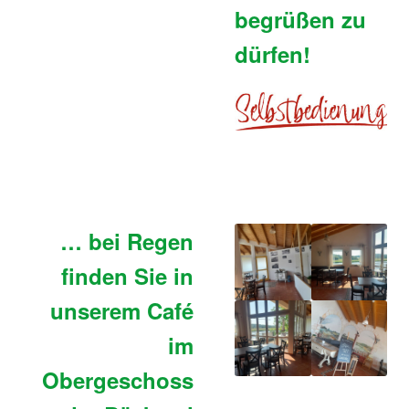
Versandhinweis
begrüßen zu
dürfen!
Widerrufsbelehrung
Vertrag widerrufen
Shop
Warenkorb
… bei Regen
finden Sie in
unserem
Café
im
Obergeschoss