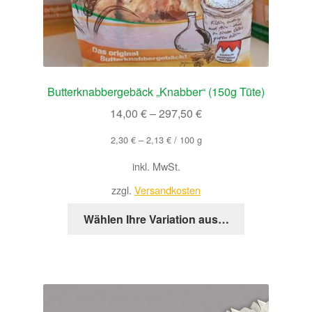
Butterknabbergebäck „Knabber“ (150g Tüte)
14,00
€
–
297,50
€
2,30
€
–
2,13
€
/
100
g
inkl. MwSt.
zzgl.
Versandkosten
Dieses
Wählen Ihre Variation aus…
Produkt
weist
mehrere
Varianten
auf.