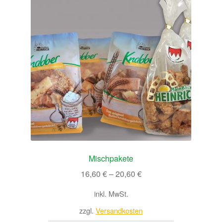
Die
Optionen
können
auf
der
Produktseite
gewählt
werden
Mischpakete
16,60
€
–
20,60
€
inkl. MwSt.
zzgl.
Versandkosten