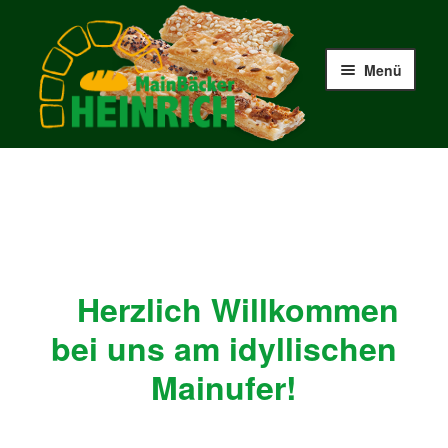
Zur
Zum
Navigation
Inhalt
Menü
springen
springen
Start
Anschrift
Echtheit von Bewertungen
Herzlich Willkommen
Filialen
bei uns am idyllischen
Kasse
Mainufer!
Knabber