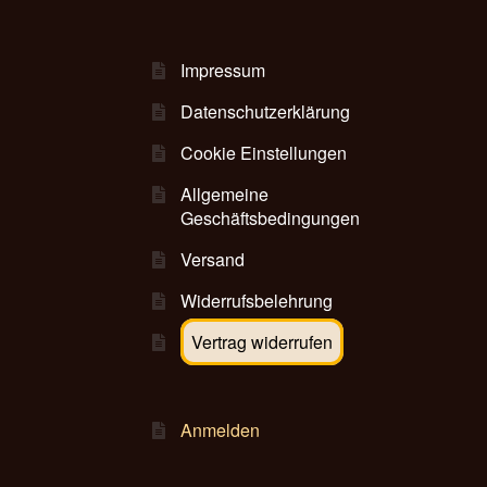
r
h
o
Impressum
l
Datenschutzerklärung
e
n
Cookie Einstellungen
)
Allgemeine
Geschäftsbedingungen
*
Versand
Widerrufsbelehrung
Vertrag widerrufen
Anmelden