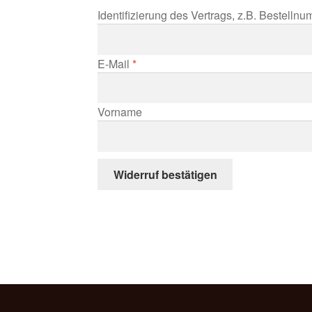
Identifizierung des Vertrags, z.B. Bestelln
E-Mail
*
E
Vorname
-
M
a
Widerruf bestätigen
i
l
(
w
i
e
d
e